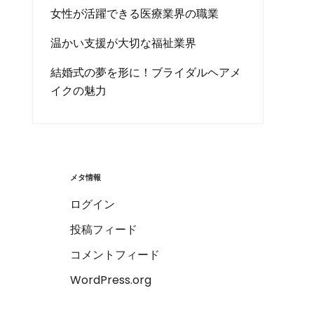
女性が活躍できる医療業界の職業
温かい支援が大切な福祉業界
結婚式の夢を形に！ブライダルヘアメ
イクの魅力
メタ情報
ログイン
投稿フィード
コメントフィード
WordPress.org