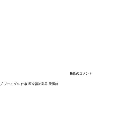
最近のコメント
ブ
ブライダル
仕事
医療福祉業界
看護師