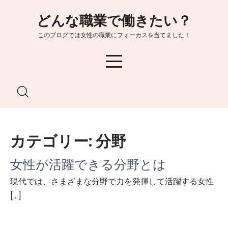
Skip
どんな職業で働きたい？
to
content
このブログでは女性の職業にフォーカスを当てました！
カテゴリー:
分野
女性が活躍できる分野とは
現代では、さまざまな分野で力を発揮して活躍する女性
[…]