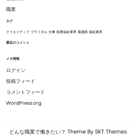
職業
タグ
クリエイティブ
ブライダル
仕事
医療福祉業界
看護師
福祉業界
最近のコメント
メタ情報
ログイン
投稿フィード
コメントフィード
WordPress.org
どんな職業で働きたい？ Theme By SKT Themes